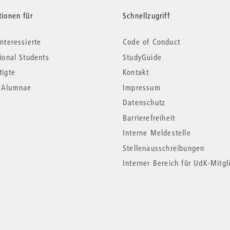
tionen für
Schnellzugriff
nteressierte
Code of Conduct
tional Students
StudyGuide
tigte
Kontakt
*Alumnae
Impressum
Datenschutz
Barrierefreiheit
Interne Meldestelle
Stellenausschreibungen
Interner Bereich für UdK-Mitgl