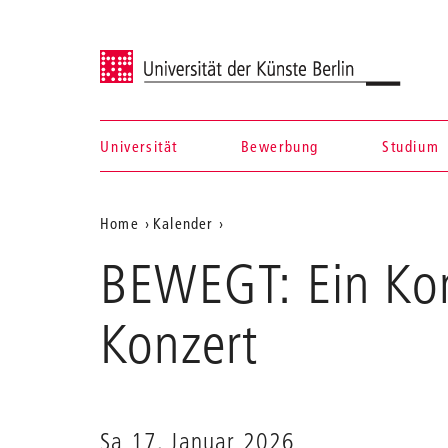
Universität der Künste Berlin
Universität
Bewerbung
Studium
Navigation &
Aktuelle
Home
Kalender
Suche
BEWEGT:
Position
BEWEGT: Ein Kon
Ein
auf
Konzertabend
mit
der
Konzert
dem
Webseite
Ensemble
ilinx
Sa 17. Januar 2026