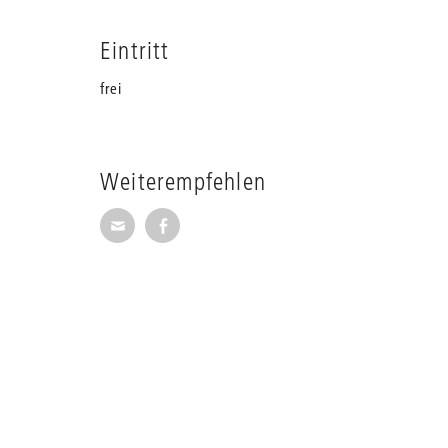
Eintritt
frei
Weiterempfehlen
Seite per E-Mail weiterempfehlen
Seite auf Facebook weiterempfehl