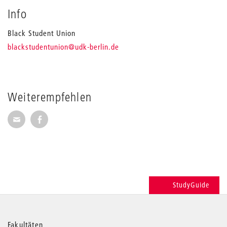
Info
Black Student Union
_
blackstudentunion
@udk-berlin.de
Weiterempfehlen
Seite per E-Mail weiterempfehlen
Seite auf Facebook weiterempfehlen
StudyGuide
Fakultäten