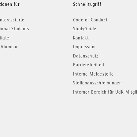
tionen für
Schnellzugriff
nteressierte
Code of Conduct
tional Students
StudyGuide
tigte
Kontakt
*Alumnae
Impressum
Datenschutz
Barrierefreiheit
Interne Meldestelle
Stellenausschreibungen
Interner Bereich für UdK-Mitgl