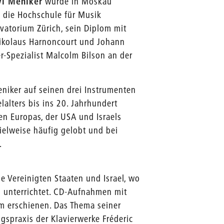
vi Meniker
wurde in Moskau
n die Hochschule für Musik
vatorium Zürich, sein Diplom mit
Nikolaus Harnoncourt und Johann
r-Spezialist Malcolm Bilson an der
eniker auf seinen drei Instrumenten
lalters bis ins 20. Jahrhundert
ten Europas, der USA und Israels
ielweise häufig gelobt und bei
.
ie Vereinigten Staaten und Israel, wo
m unterrichtet. CD-Aufnahmen mit
m erschienen. Das Thema seiner
ngspraxis der Klavierwerke Fréderic