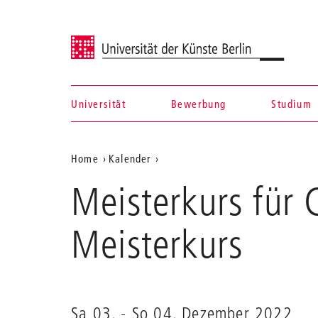
Universität der Künste Berlin
Universität
Bewerbung
Studium
Navigation &
Aktuelle
Home
Kalender
Suche
Meisterkurs
Position
Meisterkurs für 
für
auf
Cembalo
mit
der
Meisterkurs
Prof.
Webseite
Zvi
Meniker
Sa 03.
-
So 04. Dezember 2022