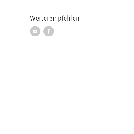
Weiterempfehlen
Seite per E-Mail weiterempfehlen
Seite auf Facebook weiterempfehl