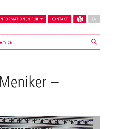
INFORMATIONEN FÜR
KONTAKT
EN
ervice
 Meniker
–