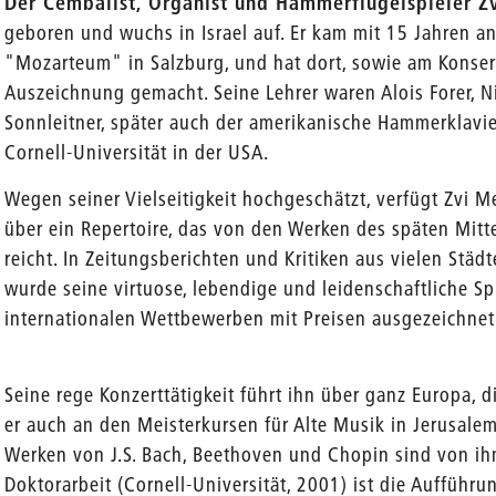
Der Cembalist, Organist und Hammerflügelspieler Z
geboren und wuchs in Israel auf. Er kam mit 15 Jahren a
"Mozarteum" in Salzburg, und hat dort, sowie am Konser
Auszeichnung gemacht. Seine Lehrer waren Alois Forer, 
en
Sonnleitner, später auch der amerikanische Hammerklavie
Cornell-Universität in der USA.
Wegen seiner Vielseitigkeit hochgeschätzt, verfügt Zvi M
über ein Repertoire, das von den Werken des späten Mitte
reicht. In Zeitungsberichten und Kritiken aus vielen Städ
wurde seine virtuose, lebendige und leidenschaftliche Sp
internationalen Wettbewerben mit Preisen ausgezeichnet
Seine rege Konzerttätigkeit führt ihn über ganz Europa, d
er auch an den Meisterkursen für Alte Musik in Jerusale
Werken von J.S. Bach, Beethoven und Chopin sind von ih
Doktorarbeit (Cornell-Universität, 2001) ist die Aufführu