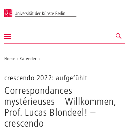
Universität der Künste Berlin
Navigation
Navigation &
ein-/ausblenden
Suche
Aktuelle
Home
Kalender
Correspondances
Position
mystérieuses
auf
–
crescendo 2022: aufgefühlt
Willkommen,
der
Correspondances
Prof.
Webseite
Lucas
mystérieuses – Willkommen,
Blondeel!
Prof. Lucas Blondeel!
–
crescendo