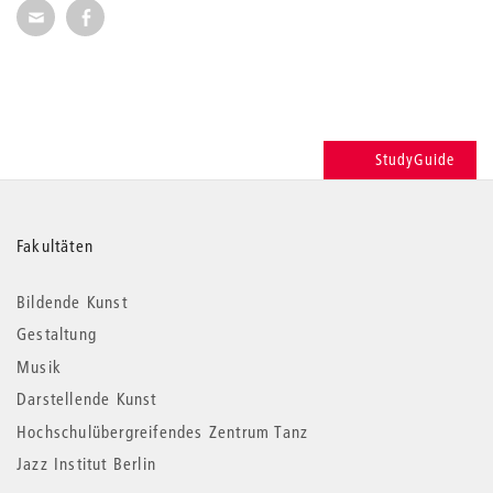
Seite per E-Mail weiterempfehlen
Seite auf Facebook weiterempfehlen
StudyGuide
Weitere
Fakultäten
Informationen
Bildende Kunst
Gestaltung
Musik
Darstellende Kunst
Hochschulübergreifendes Zentrum Tanz
Jazz Institut Berlin