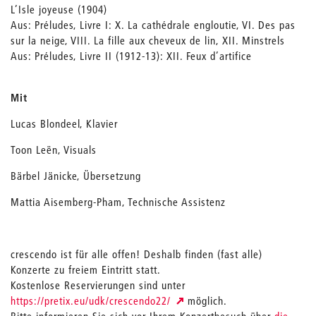
L’Isle joyeuse (1904)
Aus: Préludes, Livre I: X. La cathédrale engloutie, VI. Des pas
sur la neige, VIII. La fille aux cheveux de lin, XII. Minstrels
Aus: Préludes, Livre II (1912-13): XII. Feux d’artifice
Mit
Lucas Blondeel, Klavier
Toon Leën, Visuals
Bärbel Jänicke, Übersetzung
Mattia Aisemberg-Pham, Technische Assistenz
crescendo ist für alle offen! Deshalb finden (fast alle)
Konzerte zu freiem Eintritt statt.
Kostenlose Reservierungen sind unter
https://pretix.eu/udk/crescendo22/
möglich.
Bitte informieren Sie sich vor Ihrem Konzertbesuch über
die