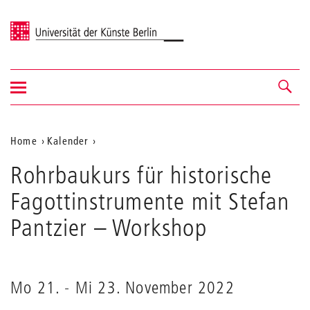
Universität der Künste Berlin
Navigation
Navigation &
ein-/ausblenden
Suche
Aktuelle
Home
Kalender
Rohrbaukurs
Position
Rohrbaukurs für historische
für
auf
historische
Fagottinstrumente mit Stefan
Fagottinstrumente
der
mit
Pantzier
– Workshop
Webseite
Stefan
Pantzier
Mo 21.
-
Mi 23. November 2022