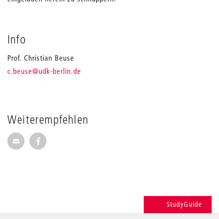
Info
Prof. Christian Beuse
_
c.beuse
@udk-berlin.de
Weiterempfehlen
Seite per E-Mail weiterempfehlen
Seite auf Facebook weiterempfehlen
StudyGuide