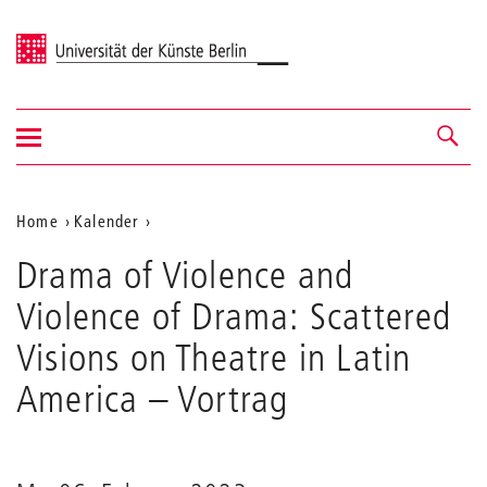
Universität der Künste Berlin
Navigation
Navigation &
ein-/ausblenden
Suche
Aktuelle
Home
Kalender
Drama
Position
Drama of Violence and
of
auf
Violence
Violence of Drama: Scattered
and
der
Violence
Visions on Theatre in Latin
Webseite
of
Drama:
America
– Vortrag
Scattered
Visions
on
Theatre