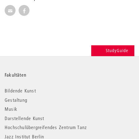
Seite per E-Mail weiterempfehlen
Seite auf Facebook weiterempfehlen
StudyGuide
Weitere
Fakultäten
Informationen
Bildende Kunst
Gestaltung
Musik
Darstellende Kunst
Hochschulübergreifendes Zentrum Tanz
Jazz Institut Berlin