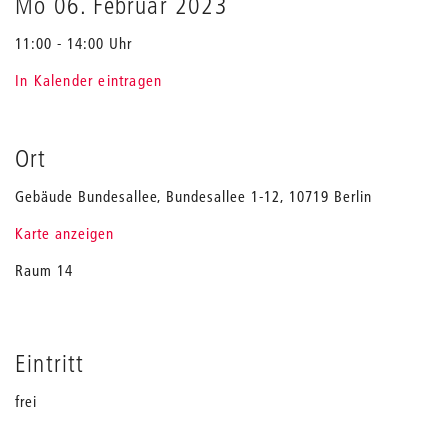
Mo 06. Februar 2023
in
Latin
11:00 - 14:00 Uhr
America
In Kalender eintragen
Ort
Gebäude Bundesallee, Bundesallee 1-12, 10719 Berlin
Karte anzeigen
Raum 14
Eintritt
frei