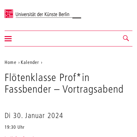
Universität der Künste Berlin
Navigation
Navigation &
ein-/ausblenden
Suche
Aktuelle
Home
Kalender
Flötenklasse
Position
Flötenklasse Prof*in
Prof*in
auf
Fassbender
Fassbender
– Vortragsabend
der
Webseite
Di 30. Januar 2024
19:30 Uhr