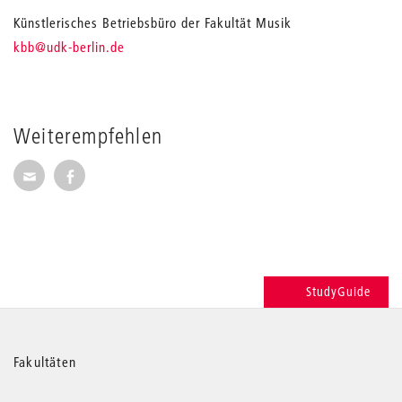
Künstlerisches Betriebsbüro der Fakultät Musik
_
kbb
@udk-berlin.de
Weiterempfehlen
Seite per E-Mail weiterempfehlen
Seite auf Facebook weiterempfehlen
StudyGuide
Weitere
Fakultäten