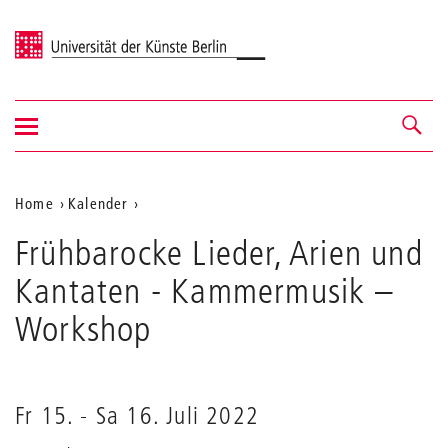
Universität der Künste Berlin
Navigation
Navigation &
ein-/ausblenden
Suche
Aktuelle
Home
Kalender
Frühbarocke
Position
Frühbarocke Lieder, Arien und
Lieder,
auf
Arien
Kantaten - Kammermusik
–
und
der
Kantaten
Workshop
Webseite
-
Kammermusik
Fr 15.
-
Sa 16. Juli 2022