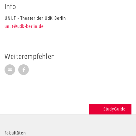
Info
UNI.T - Theater der UdK Berlin
_
uni.t
@udk-berlin.de
Weiterempfehlen
Seite per E-Mail weiterempfehlen
Seite auf Facebook weiterempfehlen
StudyGuide
Weitere
Fakultäten