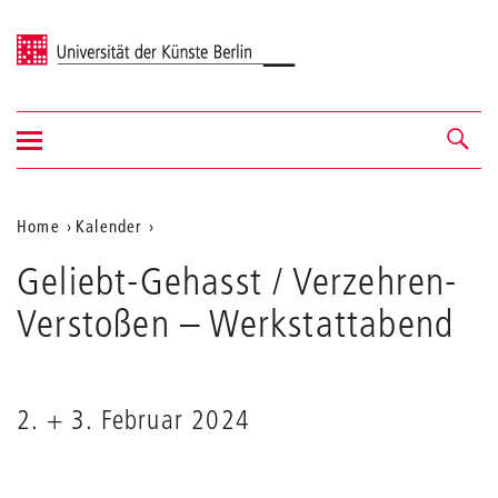
Universität der Künste Berlin
Navigation
Navigation &
ein-/ausblenden
Suche
Aktuelle
Home
Kalender
Geliebt-
Position
Geliebt-Gehasst / Verzehren-
Gehasst
auf
/
Verstoßen
– Werkstattabend
Verzehren-
der
Verstoßen
Webseite
2. + 3. Februar 2024