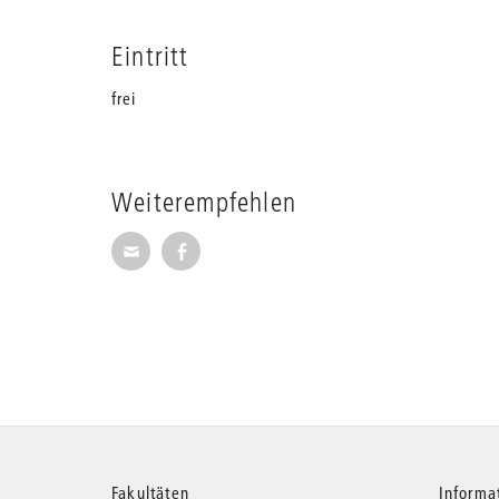
Eintritt
frei
Weiterempfehlen
Seite per E-Mail weiterempfehlen
Seite auf Facebook weiterempfehl
Fakultäten
Informa