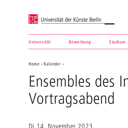
Universität der Künste Berlin
Universität
Bewerbung
Studium
Navigation &
Aktuelle
Home
Kalender
Suche
Ensembles
Position
Ensembles des Ins
des
auf
Instituts
Alte
der
Vortragsabend
Musik
Webseite
stellen
sich
vor
Di 14. November 2023