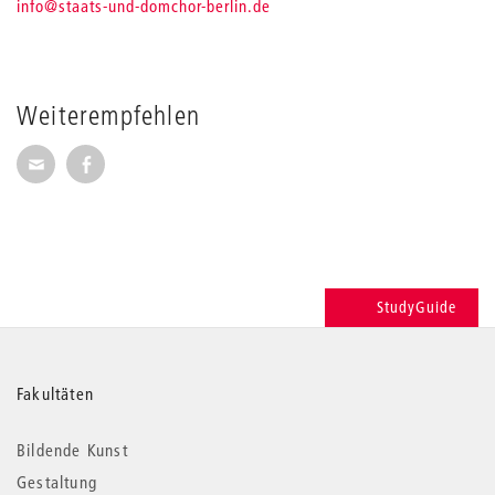
info
@staats-und-domchor-berlin.de
Weiterempfehlen
Seite per E-Mail weiterempfehlen
Seite auf Facebook weiterempfehlen
StudyGuide
Weitere
Fakultäten
Informationen
Bildende Kunst
Gestaltung