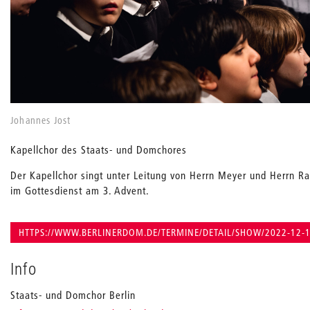
Johannes Jost
Kapellchor des Staats- und Domchores
Der Kapellchor singt unter Leitung von Herrn Meyer und Herrn R
im Gottesdienst am 3. Advent.
HTTPS://WWW.BERLINERDOM.DE/TERMINE/DETAIL/SHOW/2022-12-1
Info
Staats- und Domchor Berlin
_