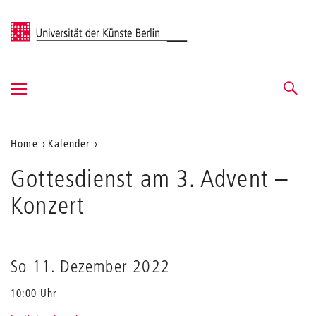
Universität der Künste Berlin
Navigation
Navigation &
ein-/ausblenden
Suche
Aktuelle
Home
Kalender
Gottesdienst
Position
Gottesdienst am 3. Advent
am
–
auf
3.
Konzert
Advent
der
Webseite
So 11. Dezember 2022
10:00 Uhr