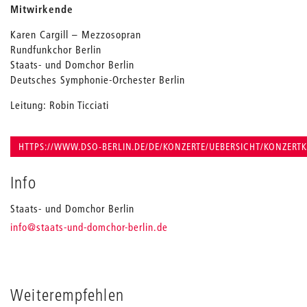
Mitwirkende
Karen Cargill – Mezzosopran
Rundfunkchor Berlin
Staats- und Domchor Berlin
Deutsches Symphonie-Orchester Berlin
Leitung: Robin Ticciati
HTTPS://WWW.DSO-BERLIN.DE/DE/KONZERTE/UEBERSICHT/KONZERTK
Info
Staats- und Domchor Berlin
_
info
@staats-und-domchor-berlin.de
Weiterempfehlen