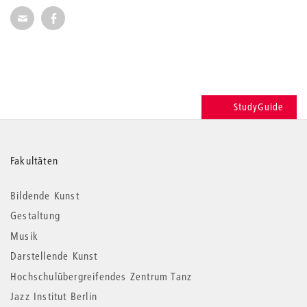
Seite per E-Mail weiterempfehlen
Seite auf Facebook weiterempfehlen
StudyGuide
Weitere
Fakultäten
Informationen
Bildende Kunst
Gestaltung
Musik
Darstellende Kunst
Hochschulübergreifendes Zentrum Tanz
Jazz Institut Berlin