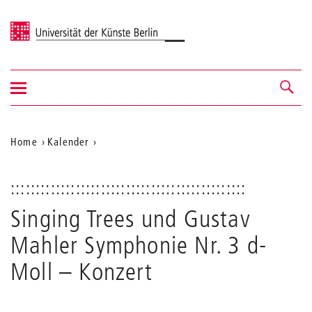
Universität der Künste Berlin
Navigation
Navigation &
ein-/ausblenden
Suche
Aktuelle
Home
Kalender
Singing
Position
Trees
auf
und
:::::::::::::::::::::::::::::::::::::::::::::::
Gustav
der
Singing Trees und Gustav
Mahler
Webseite
Symphonie
Mahler Symphonie Nr. 3 d-
Nr.
3
Moll
– Konzert
d-
Moll