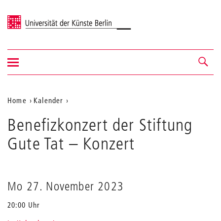
Universität der Künste Berlin
Navigation
Navigation &
ein-/ausblenden
Suche
Aktuelle
Home
Kalender
Benefizkonzert
Position
Benefizkonzert der Stiftung
der
auf
Stiftung
Gute Tat
– Konzert
Gute
der
Tat
Webseite
Mo 27. November 2023
20:00 Uhr