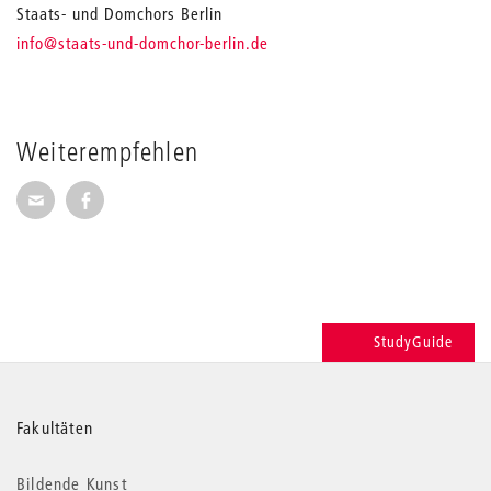
Staats- und Domchors Berlin
_
info
@staats-und-domchor-berlin.de
Weiterempfehlen
Seite per E-Mail weiterempfehlen
Seite auf Facebook weiterempfehlen
StudyGuide
Weitere
Fakultäten
Informationen
Bildende Kunst