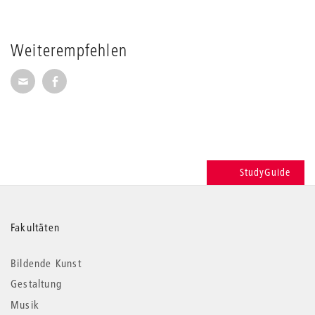
Weiterempfehlen
Seite per E-Mail weiterempfehlen
Seite auf Facebook weiterempfehlen
StudyGuide
Weitere
Fakultäten
Informationen
Bildende Kunst
Gestaltung
Musik