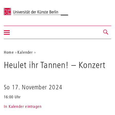
Universität der Künste Berlin
Navigation
Navigation &
ein-/ausblenden
Suche
Aktuelle
Home
Kalender
Heulet
Position
Heulet ihr Tannen!
ihr
– Konzert
auf
Tannen!
der
Webseite
So 17. November 2024
16:00 Uhr
In Kalender eintragen