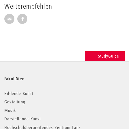
Weiterempfehlen
Seite per E-Mail weiterempfehlen
Seite auf Facebook weiterempfehlen
StudyGuide
Weitere
Fakultäten
Informationen
Bildende Kunst
Gestaltung
Musik
Darstellende Kunst
Hochschulübergreifendes Zentrum Tanz