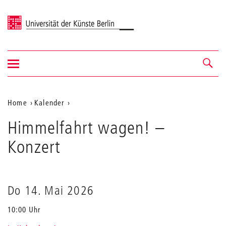
Universität der Künste Berlin
Navigation
Navigation &
ein-/ausblenden
Suche
Aktuelle
Home
Kalender
Himmelfahrt
Position
Himmelfahrt wagen!
wagen!
–
auf
Konzert
der
Webseite
Do 14. Mai 2026
10:00 Uhr