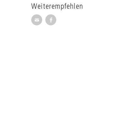
Weiterempfehlen
Seite per E-Mail weiterempfehlen
Seite auf Facebook weiterempfehl