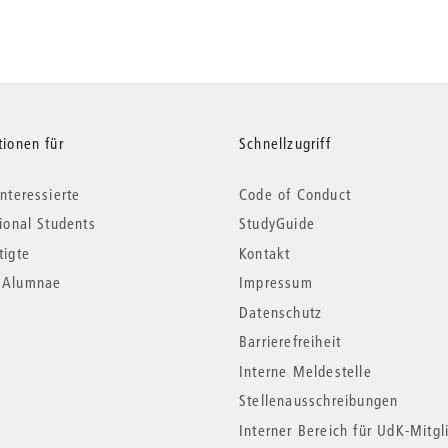
tionen für
Schnellzugriff
nteressierte
Code of Conduct
tional Students
StudyGuide
tigte
Kontakt
*Alumnae
Impressum
Datenschutz
Barrierefreiheit
Interne Meldestelle
Stellenausschreibungen
Interner Bereich für UdK-Mitgl