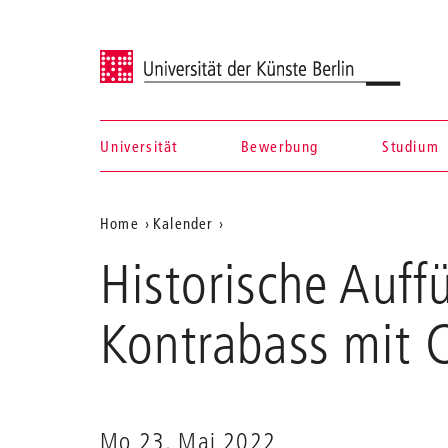
Universität der Künste Berlin
Universität
Bewerbung
Studium
Navigation &
Aktuelle
Home
Kalender
Suche
Historische
Position
Historische Auffü
Aufführungspraxis
auf
für
tiefe
der
Kontrabass mit C
Streicher:
Webseite
Kontrabass
mit
Christine
Sticher
Mo 23. Mai 2022