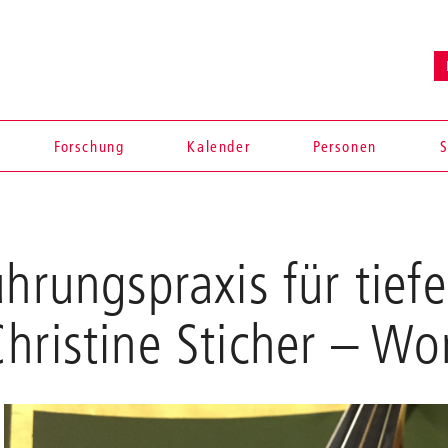
Forschung
Kalender
Personen
S
hrungspraxis für tiefe
hristine Sticher
– Wo