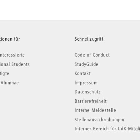
tionen für
Schnellzugriff
nteressierte
Code of Conduct
tional Students
StudyGuide
tigte
Kontakt
*Alumnae
Impressum
Datenschutz
Barrierefreiheit
Interne Meldestelle
Stellenausschreibungen
Interner Bereich für UdK-Mitgl