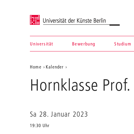
Universität der Künste Berlin
Universität
Bewerbung
Studium
Navigation &
Aktuelle
Home
Kalender
Suche
Hornklasse
Position
Hornklasse Prof.
Prof.
auf
Christian
Dallmann
der
Webseite
Sa 28. Januar 2023
19:30 Uhr