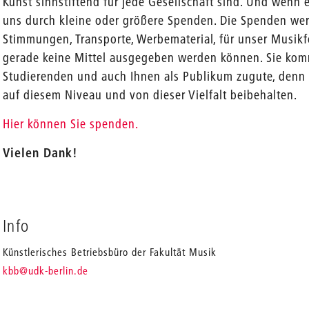
Kunst sinnstiftend für jede Gesellschaft sind. Und wenn e
uns durch kleine oder größere Spenden. Die Spenden werd
Stimmungen, Transporte, Werbematerial, für unser Musikf
gerade keine Mittel ausgegeben werden können. Sie kom
Studierenden und auch Ihnen als Publikum zugute, denn 
auf diesem Niveau und von dieser Vielfalt beibehalten.
Hier können Sie spenden.
Vielen Dank!
Info
Künstlerisches Betriebsbüro der Fakultät Musik
_
kbb
@udk-berlin.de