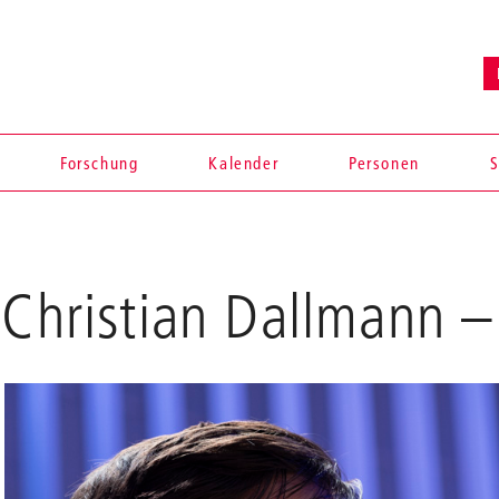
Forschung
Kalender
Personen
S
 Christian Dallmann
– 