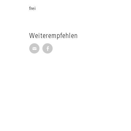
frei
Weiterempfehlen
Seite per E-Mail weiterempfehlen
Seite auf Facebook weiterempfehl