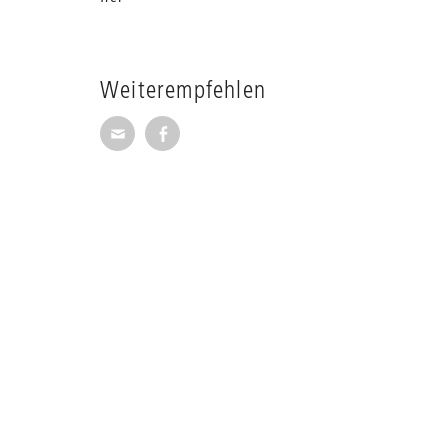
Weiterempfehlen
Seite per E-Mail weiterempfehlen
Seite auf Facebook weiterempfehl