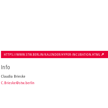
HTTPS://WWW.STW.BERLIN/KALENDER/HYPER-INCUBATION.HTML
Info
Claudia Brieske
_
C.Brieske
@stw.berlin