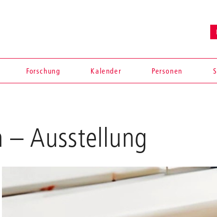
Forschung
Kalender
Personen
S
n
– Ausstellung