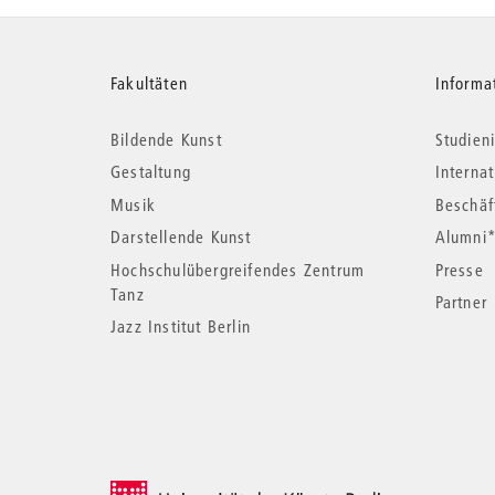
Weitere
Fakultäten
Informa
Bildende Kunst
Studieni
Informationen
Gestaltung
Interna
Musik
Beschäf
Darstellende Kunst
Alumni
Hochschulübergreifendes Zentrum
Presse
Tanz
Partner
Jazz Institut Berlin
© 2026 Universität der Künste Berlin