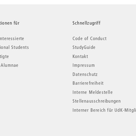
tionen für
Schnellzugriff
nteressierte
Code of Conduct
tional Students
StudyGuide
tigte
Kontakt
*Alumnae
Impressum
Datenschutz
Barrierefreiheit
Interne Meldestelle
Stellenausschreibungen
Interner Bereich für UdK-Mitgl