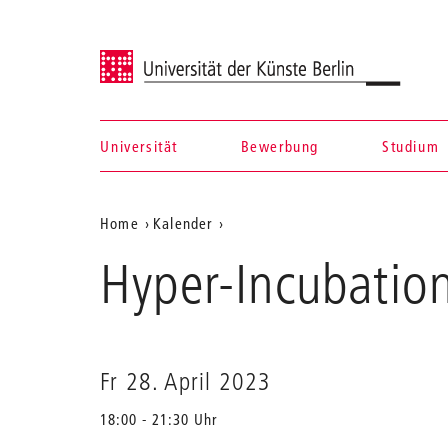
Universität der Künste Berlin
Universität
Bewerbung
Studium
Navigation &
Aktuelle
Home
Kalender
Suche
Hyper-
Position
Hyper-Incubatio
Incubation
auf
der
Webseite
Fr 28. April 2023
18:00 - 21:30 Uhr