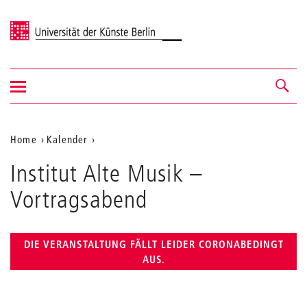
Universität der Künste Berlin
Navigation
Navigation &
ein-/ausblenden
Suche
Aktuelle
Home
Kalender
Institut
Position
Institut Alte Musik
Alte
–
auf
Musik
Vortragsabend
der
Webseite
DIE VERANSTALTUNG FÄLLT LEIDER CORONABEDINGT
AUS.