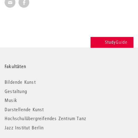
Seite per E-Mail weiterempfehlen
Seite auf Facebook weiterempfehlen
StudyGuide
Weitere
Fakultäten
Informationen
Bildende Kunst
Gestaltung
Musik
Darstellende Kunst
Hochschulübergreifendes Zentrum Tanz
Jazz Institut Berlin