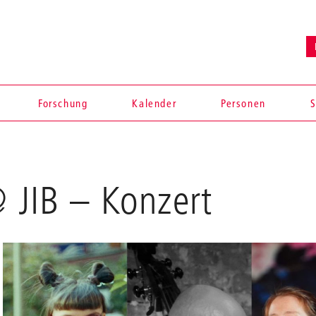
Forschung
Kalender
Personen
S
@ JIB
– Konzert