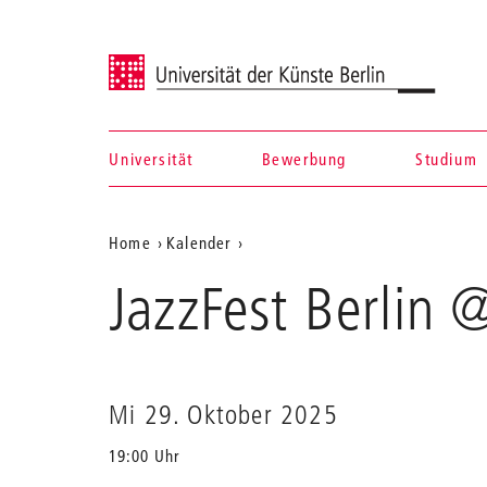
Universität der Künste Berlin
Universität
Bewerbung
Studium
Navigation &
Aktuelle
Home
Kalender
Suche
JazzFest
Position
JazzFest Berlin 
Berlin
auf
@
JIB
der
Webseite
Mi 29. Oktober 2025
19:00 Uhr