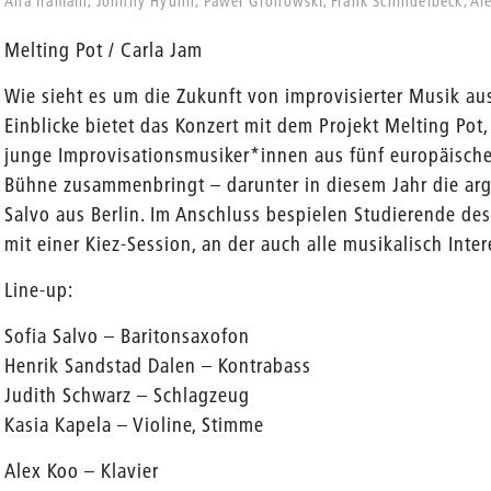
Ana Iramain, Johnny Hyunh, Paweł Gronowski, Frank Schindelbeck, Al
Melting Pot / Carla Jam
Wie sieht es um die Zukunft von improvisierter Musik a
Einblicke bietet das Konzert mit dem Projekt Melting Pot
junge Improvisationsmusiker*innen aus fünf europäische
en
Bühne zusammenbringt – darunter in diesem Jahr die arge
Salvo aus Berlin. Im Anschluss bespielen Studierende des 
mit einer Kiez-Session, an der auch alle musikalisch Inte
Line-up:
Sofia Salvo – Baritonsaxofon
Henrik Sandstad Dalen – Kontrabass
Judith Schwarz – Schlagzeug
Kasia Kapela – Violine, Stimme
Alex Koo – Klavier