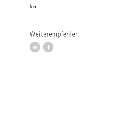
frei
Weiterempfehlen
Seite per E-Mail weiterempfehlen
Seite auf Facebook weiterempfehl