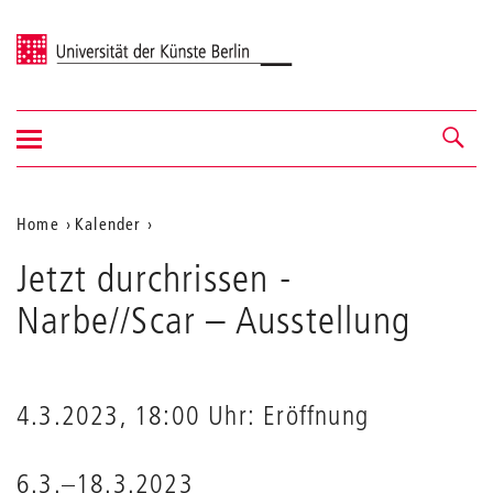
Universität der Künste Berlin
Navigation
Navigation &
ein-/ausblenden
Suche
Aktuelle
Home
Kalender
Jetzt
Position
Jetzt durchrissen -
durchrissen
auf
-
Narbe//Scar
– Ausstellung
Narbe//Scar
der
Webseite
4.3.2023, 18:00 Uhr: Eröffnung
6.3.–18.3.2023