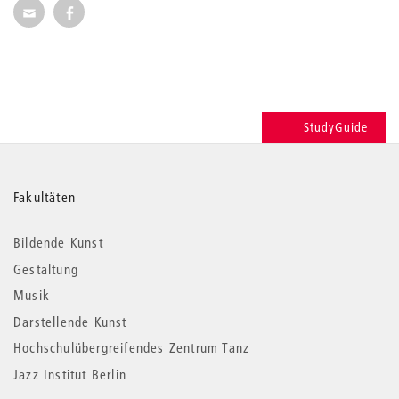
Seite per E-Mail weiterempfehlen
Seite auf Facebook weiterempfehlen
StudyGuide
Weitere
Fakultäten
Informationen
Bildende Kunst
Gestaltung
Musik
Darstellende Kunst
Hochschulübergreifendes Zentrum Tanz
Jazz Institut Berlin