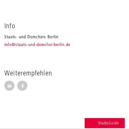
Info
Staats- und Domchors Berlin
_
info
@staats-und-domchor-berlin.de
Weiterempfehlen
Seite per E-Mail weiterempfehlen
Seite auf Facebook weiterempfehlen
StudyGuide