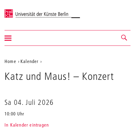
Universität der Künste Berlin
Navigation
Navigation &
ein-/ausblenden
Suche
Aktuelle
Home
Kalender
Katz
Position
Katz und Maus!
und
– Konzert
auf
Maus!
der
Webseite
Sa 04. Juli 2026
10:00 Uhr
In Kalender eintragen