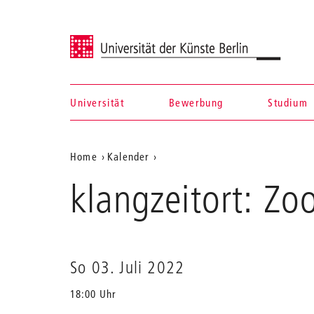
Universität der Künste Berlin
Universität
Bewerbung
Studium
Navigation &
Aktuelle
Home
Kalender
Suche
klangzeitort:
Position
klangzeitort: Z
Zoom+Focus
auf
der
Webseite
So 03. Juli 2022
18:00 Uhr