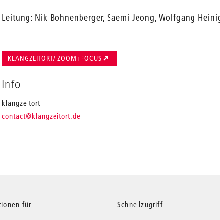
Leitung: Nik Bohnenberger, Saemi Jeong, Wolfgang Heini
KLANGZEITORT/ ZOOM+FOCUS
Info
klangzeitort
_
contact
@klangzeitort.de
tionen für
Schnellzugriff