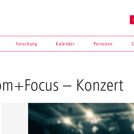
Forschung
Kalender
Personen
S
oom+Focus
– Konzert