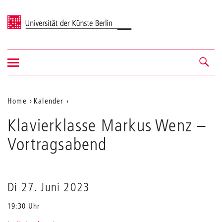
Universität der Künste Berlin
Navigation
Navigation &
ein-/ausblenden
Suche
Aktuelle
Home
Kalender
Klavierklasse
Position
Klavierklasse Markus Wenz
Markus
–
auf
Wenz
Vortragsabend
der
Webseite
Di 27. Juni 2023
19:30 Uhr