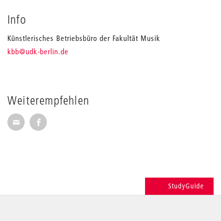
Info
Künstlerisches Betriebsbüro der Fakultät Musik
_
kbb
@udk-berlin.de
Weiterempfehlen
Seite per E-Mail weiterempfehlen
Seite auf Facebook weiterempfehlen
StudyGuide