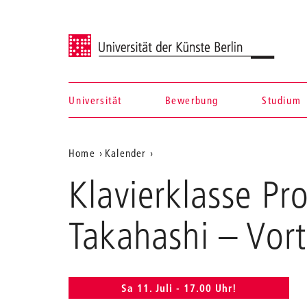
Universität der Künste Berlin
Universität
Bewerbung
Studium
Navigation &
Aktuelle
Home
Kalender
Suche
Klavierklasse
Position
Klavierklasse Pr
Prof.
auf
Björn
Lehmann,
der
Takahashi
– Vor
Assistenz:
Webseite
Norie
Takahashi
Sa 11. Juli - 17.00 Uhr!