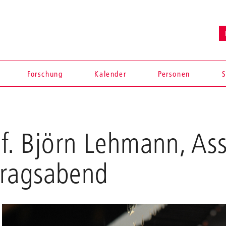
Forschung
Kalender
Personen
S
of. Björn Lehmann, Ass
tragsabend