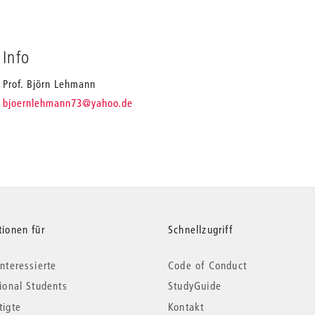
Info
Prof. Björn Lehmann
_
bjoernlehmann73
@yahoo.de
tionen für
Schnellzugriff
nteressierte
Code of Conduct
tional Students
StudyGuide
tigte
Kontakt