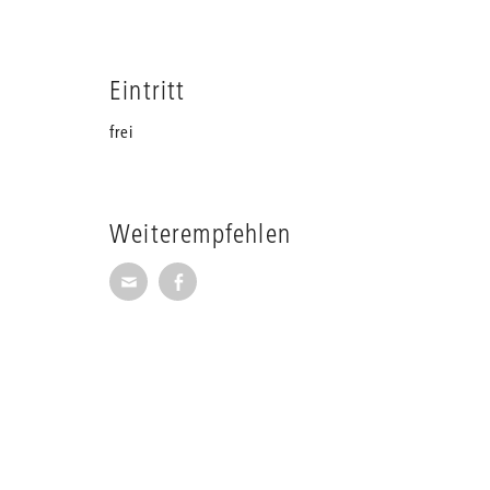
Eintritt
frei
Weiterempfehlen
Seite per E-Mail weiterempfehlen
Seite auf Facebook weiterempfehl