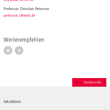
Professor Christian Petersen
_
petersen.c
@web.de
Weiterempfehlen
Seite per E-Mail weiterempfehlen
Seite auf Facebook weiterempfehlen
StudyGuide
Weitere
Fakultäten