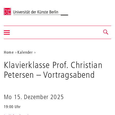
Universität der Künste Berlin
Navigation
Navigation &
ein-/ausblenden
Suche
Aktuelle
Home
Kalender
Klavierklasse
Position
Klavierklasse Prof. Christian
Prof.
auf
Christian
Petersen
– Vortragsabend
Petersen
der
Webseite
Mo 15. Dezember 2025
19:00 Uhr