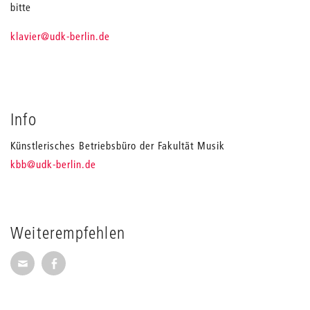
bitte
_
klavier
@udk-berlin.de
Info
Künstlerisches Betriebsbüro der Fakultät Musik
_
kbb
@udk-berlin.de
Weiterempfehlen
Seite per E-Mail weiterempfehlen
Seite auf Facebook weiterempfehlen