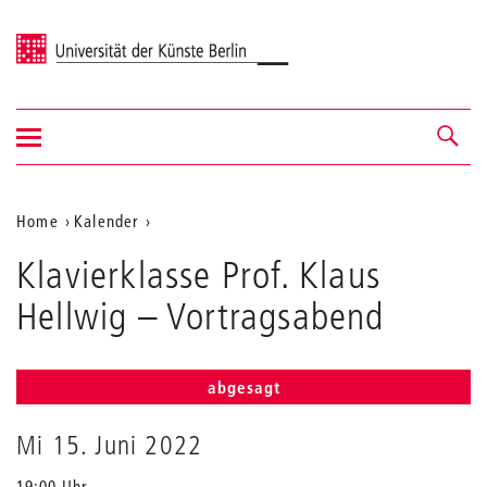
Universität der Künste Berlin
Navigation
Navigation &
ein-/ausblenden
Suche
Aktuelle
Home
Kalender
Klavierklasse
Position
Klavierklasse Prof. Klaus
Prof.
auf
Klaus
Hellwig
– Vortragsabend
Hellwig
der
Webseite
abgesagt
Mi 15. Juni 2022
19:00 Uhr