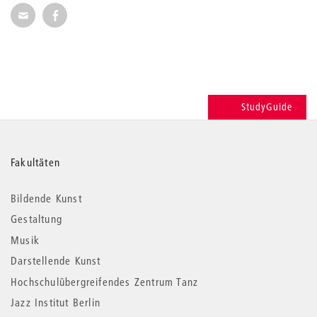
Seite per E-Mail weiterempfehlen
Seite auf Facebook weiterempfehlen
StudyGuide
Weitere
Fakultäten
Informationen
Bildende Kunst
Gestaltung
Musik
Darstellende Kunst
Hochschulübergreifendes Zentrum Tanz
Jazz Institut Berlin