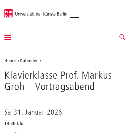
Universität der Künste Berlin
Navigation
Navigation &
ein-/ausblenden
Suche
Aktuelle
Home
Kalender
Klavierklasse
Position
Klavierklasse Prof. Markus
Prof.
auf
Markus
Groh
– Vortragsabend
Groh
der
Webseite
Sa 31. Januar 2026
19:30 Uhr