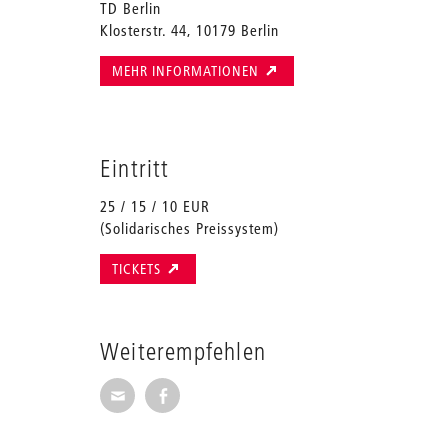
TD Berlin
Klosterstr. 44, 10179 Berlin
MEHR INFORMATIONEN
Eintritt
25 / 15 / 10 EUR
(Solidarisches Preissystem)
TICKETS
Weiterempfehlen
Seite per E-Mail weiterempfehlen
Seite auf Facebook weiterempfehl