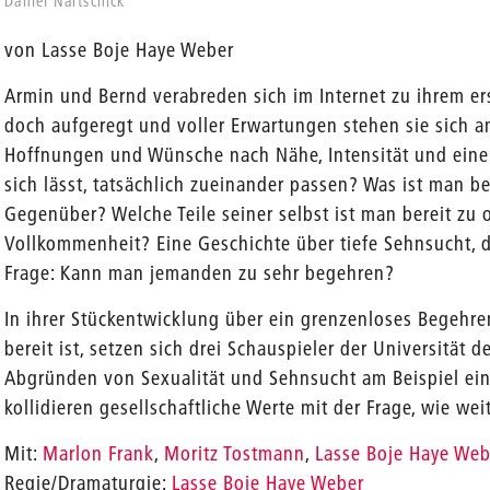
Daniel Nartschick
von Lasse Boje Haye Weber
Armin und Bernd verabreden sich im Internet zu ihrem er
doch aufgeregt und voller Erwartungen stehen sie sich a
Hoffnungen und Wünsche nach Nähe, Intensität und einer
sich lässt, tatsächlich zueinander passen? Was ist man be
Gegenüber? Welche Teile seiner selbst ist man bereit zu 
Vollkommenheit? Eine Geschichte über tiefe Sehnsucht, 
Frage: Kann man jemanden zu sehr begehren?
In ihrer Stückentwicklung über ein grenzenloses Begehre
bereit ist, setzen sich drei Schauspieler der Universität d
Abgründen von Sexualität und Sehnsucht am Beispiel ein
kollidieren gesellschaftliche Werte mit der Frage, wie wei
en
Mit:
Marlon Frank
,
Moritz Tostmann
,
Lasse Boje Haye Web
Regie/Dramaturgie:
Lasse Boje Haye Weber