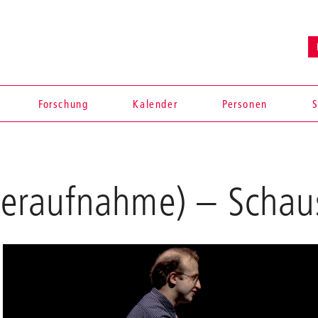
Forschung
Kalender
Personen
S
eraufnahme)
– Schaus