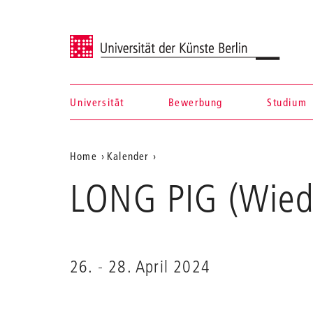
Universität der Künste Berlin
Universität
Bewerbung
Studium
Navigation &
Aktuelle
Home
Kalender
Suche
LONG
Position
LONG PIG (Wied
PIG
auf
(Wiederaufnahme)
der
Webseite
26. - 28. April 2024