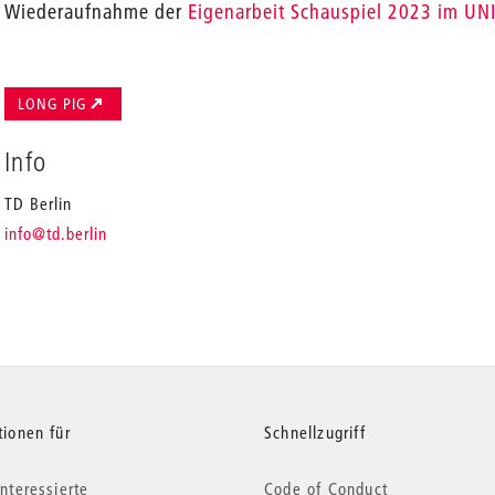
Wiederaufnahme der
Eigenarbeit Schauspiel 2023 im UNI
LONG PIG
Info
TD Berlin
_
info
@td.berlin
tionen für
Schnellzugriff
nteressierte
Code of Conduct