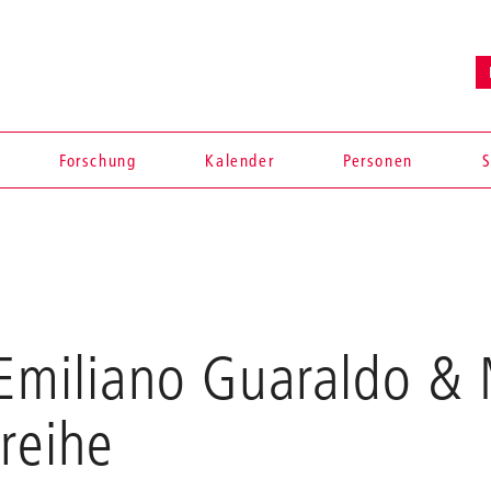
Forschung
Kalender
Personen
S
, Emiliano Guaraldo &
reihe