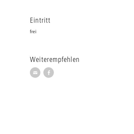
Eintritt
frei
Weiterempfehlen
Seite per E-Mail weiterempfehlen
Seite auf Facebook weiterempfehl