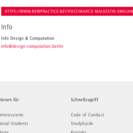
HTTPS://WWW.NEWPRACTICE.NET/POST/MARCO-MALVESTIO-EMILIA
Info
Info Design & Computation
_
info
@design-computation.berlin
tionen für
Schnellzugriff
nteressierte
Code of Conduct
tional Students
StudyGuide
tigte
Kontakt