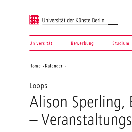
Universität der Künste Berlin
Universität
Bewerbung
Studium
Navigation &
Aktuelle
Home
Kalender
Suche
Alison
Position
Sperling,
auf
Emiliano
Loops
Guaraldo
der
Alison Sperling
&
Webseite
Marco
Malvestio
– Veranstaltungs