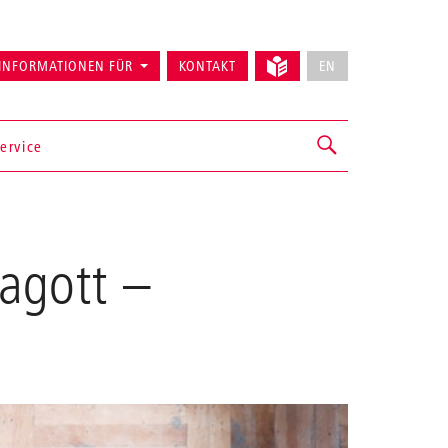
INFORMATIONEN FÜR
KONTAKT
EN
ervice
fagott
–