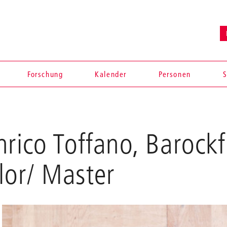
Forschung
Kalender
Personen
S
nrico Toffano, Barock
lor/ Master