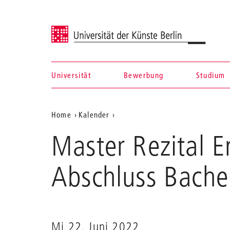
Universität der Künste Berlin
Universität
Bewerbung
Studium
Navigation &
Aktuelle
Home
Kalender
Suche
Master
Position
Master Rezital E
Rezital
auf
Enrico
Toffano,
der
Abschluss Bache
Barockfagott
Webseite
Mi 22. Juni 2022