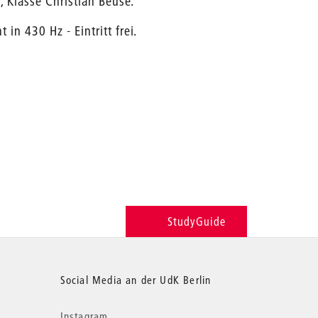
, Klasse Christian Beuse.
n 430 Hz - Eintritt frei.
StudyGuide
Social Media an der UdK Berlin
Instagram