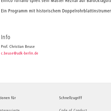
Enrico Toffano spielt sein Master Rezital auf Barockfagott
Ein Programm mit historischem Doppelrohrblattinstrument i
en
Info
Prof. Christian Beuse
_
c.beuse
@udk-berlin.de
tionen für
Schnellzugriff
nteressierte
Code of Conduct