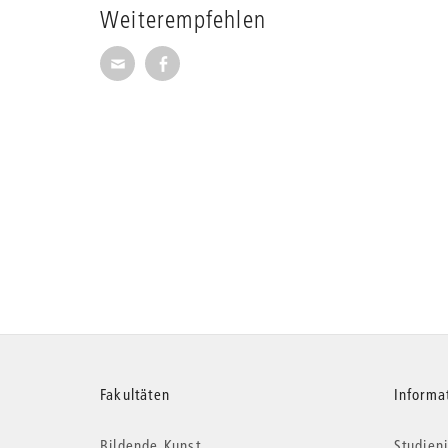
Weiterempfehlen
Seite per E-Mail weiterempfehlen
Seite auf Facebook weiterempfehl
Weitere
Fakultäten
Informa
Bildende Kunst
Studieni