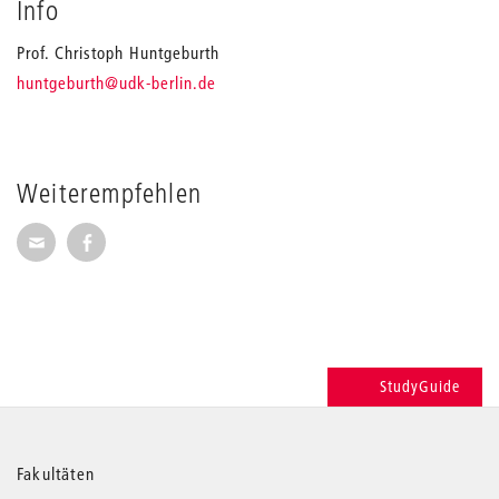
Info
Prof. Christoph Huntgeburth
_
huntgeburth
@udk-berlin.de
Weiterempfehlen
Seite per E-Mail weiterempfehlen
Seite auf Facebook weiterempfehlen
StudyGuide
Weitere
Fakultäten