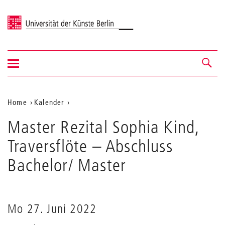
Universität der Künste Berlin
Navigation
Navigation &
ein-/ausblenden
Suche
Aktuelle
Home
Kalender
Master
Position
Master Rezital Sophia Kind,
Rezital
auf
Sophia
Traversflöte
– Abschluss
Kind,
der
Traversflöte
Bachelor/ Master
Webseite
Mo 27. Juni 2022