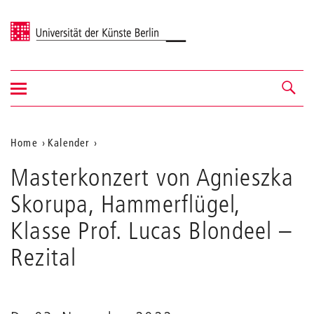
Universität der Künste Berlin
Navigation
Navigation &
ein-/ausblenden
Suche
Aktuelle
Home
Kalender
Masterkonzert
Position
Masterkonzert von Agnieszka
von
auf
Agnieszka
Skorupa, Hammerflügel,
Skorupa,
der
Hammerflügel,
Klasse Prof. Lucas Blondeel
–
Webseite
Klasse
Prof.
Rezital
Lucas
Blondeel