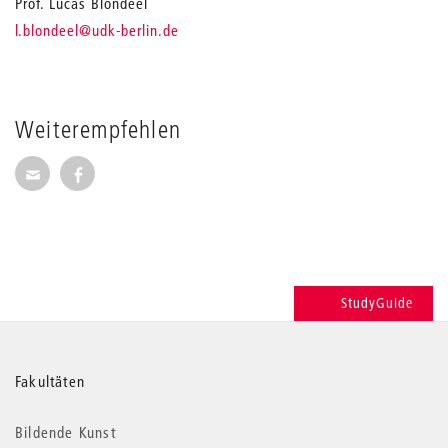
Prof. Lucas Blondeel
_
l.blondeel
@udk-berlin.de
Weiterempfehlen
Seite per E-Mail weiterempfehlen
Seite auf Facebook weiterempfehlen
StudyGuide
Weitere
Fakultäten
Informationen
Bildende Kunst