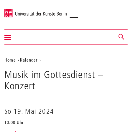
Universität der Künste Berlin
Navigation
Navigation &
ein-/ausblenden
Suche
Aktuelle
Home
Kalender
Musik
Position
Musik im Gottesdienst
im
–
auf
Gottesdienst
Konzert
der
Webseite
So 19. Mai 2024
10:00 Uhr