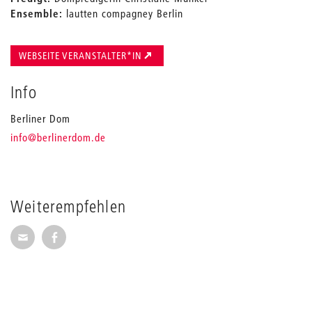
Ensemble:
lautten compagney Berlin
WEBSEITE VERANSTALTER*IN
Info
Berliner Dom
_
info
@berlinerdom.de
Weiterempfehlen
Seite per E-Mail weiterempfehlen
Seite auf Facebook weiterempfehlen