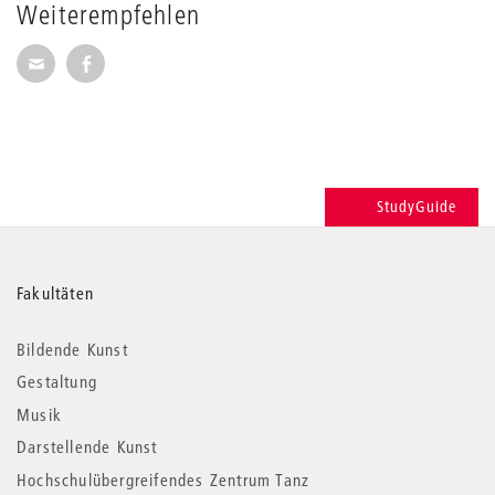
Weiterempfehlen
Seite per E-Mail weiterempfehlen
Seite auf Facebook weiterempfehlen
StudyGuide
Weitere
Fakultäten
Informationen
Bildende Kunst
Gestaltung
Musik
Darstellende Kunst
Hochschulübergreifendes Zentrum Tanz