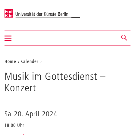
Universität der Künste Berlin
Navigation
Navigation &
ein-/ausblenden
Suche
Aktuelle
Home
Kalender
Musik
Position
Musik im Gottesdienst
im
–
auf
Gottesdienst
Konzert
der
Webseite
Sa 20. April 2024
18:00 Uhr