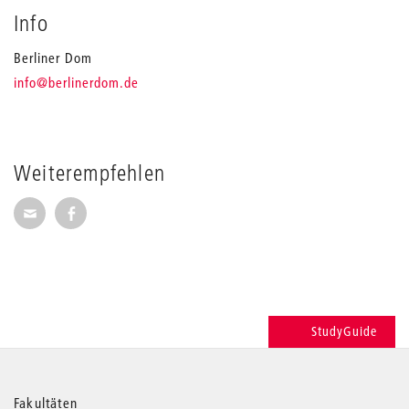
Info
Berliner Dom
_
info
@berlinerdom.de
Weiterempfehlen
Seite per E-Mail weiterempfehlen
Seite auf Facebook weiterempfehlen
StudyGuide
Fakultäten