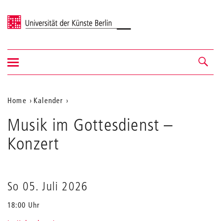
Universität der Künste Berlin
Navigation
Navigation &
ein-/ausblenden
Suche
Aktuelle
Home
Kalender
Musik
Position
Musik im Gottesdienst
im
–
auf
Gottesdienst
Konzert
der
Webseite
So 05. Juli 2026
18:00 Uhr