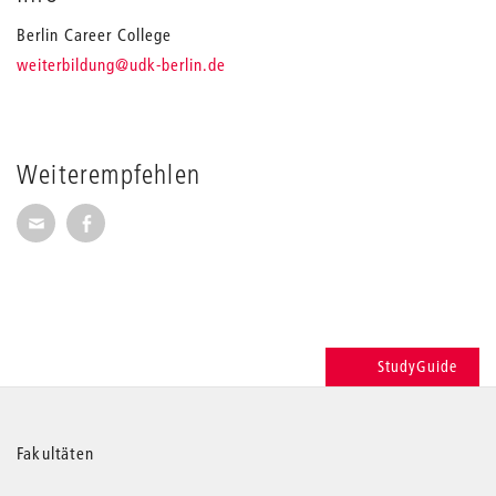
Berlin Career College
_
weiterbildung
@udk-berlin.de
Weiterempfehlen
Seite per E-Mail weiterempfehlen
Seite auf Facebook weiterempfehlen
StudyGuide
Weitere
Fakultäten