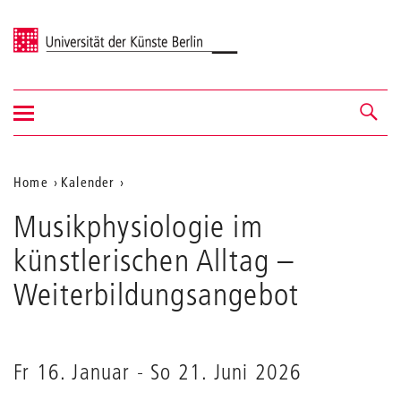
Universität der Künste Berlin
Navigation
Navigation &
ein-/ausblenden
Suche
Aktuelle
Home
Kalender
Musikphysiologie
Position
Musikphysiologie im
im
auf
künstlerischen
künstlerischen Alltag
–
Alltag
der
Weiterbildungsangebot
Webseite
Fr 16. Januar
-
So 21. Juni 2026