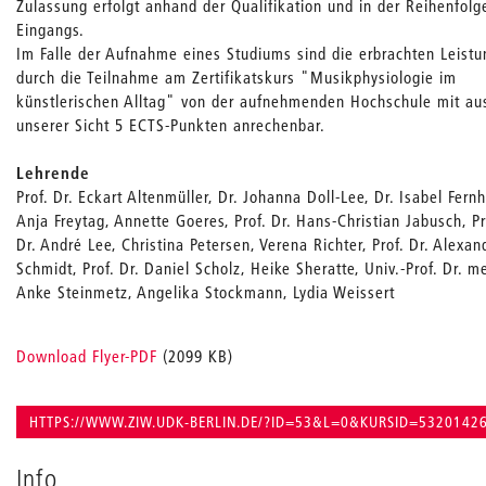
Zulassung erfolgt anhand der Qualifikation und in der Reihenfolg
Eingangs.
Im Falle der Aufnahme eines Studiums sind die erbrachten Leist
durch die Teilnahme am Zertifikatskurs "Musikphysiologie im
künstlerischen Alltag" von der aufnehmenden Hochschule mit au
unserer Sicht 5 ECTS-Punkten anrechenbar.
Lehrende
Prof. Dr. Eckart Altenmüller, Dr. Johanna Doll-Lee, Dr. Isabel Fernh
Anja Freytag, Annette Goeres, Prof. Dr. Hans-Christian Jabusch, Pr
Dr. André Lee, Christina Petersen, Verena Richter, Prof. Dr. Alexan
Schmidt, Prof. Dr. Daniel Scholz, Heike Sheratte, Univ.-Prof. Dr. m
Anke Steinmetz, Angelika Stockmann, Lydia Weissert
Download Flyer-PDF
(2099 KB)
HTTPS://WWW.ZIW.UDK-BERLIN.DE/?ID=53&L=0&KURSID=5320142
Info