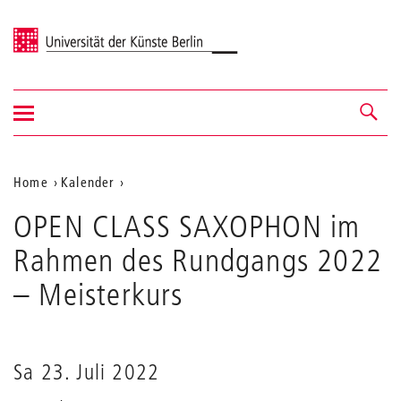
Universität der Künste Berlin
Navigation
Navigation &
ein-/ausblenden
Suche
Aktuelle
Home
Kalender
OPEN
Position
OPEN CLASS SAXOPHON im
CLASS
auf
SAXOPHON
Rahmen des Rundgangs 2022
im
der
Rahmen
– Meisterkurs
Webseite
des
Rundgangs
2022
Sa 23. Juli 2022