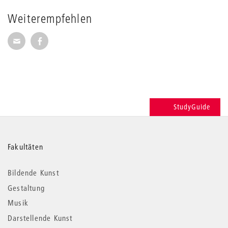
Weiterempfehlen
Seite per E-Mail weiterempfehlen
Seite auf Facebook weiterempfehlen
StudyGuide
Weitere
Fakultäten
Informationen
Bildende Kunst
Gestaltung
Musik
Darstellende Kunst