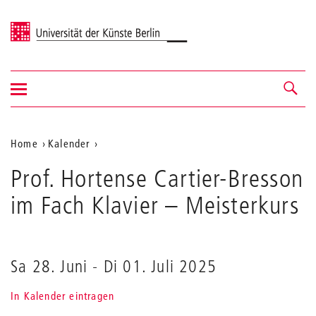
Universität der Künste Berlin
Navigation
Navigation &
ein-/ausblenden
Suche
Aktuelle
Home
Kalender
Prof.
Position
Prof. Hortense Cartier-Bresson
Hortense
auf
Cartier-
im Fach Klavier
– Meisterkurs
Bresson
der
im
Webseite
Fach
Klavier
Sa 28. Juni
-
Di 01. Juli 2025
In Kalender eintragen