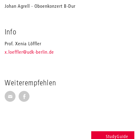
Johan Agrell - Oboenkonzert B-Dur
Info
Prof. Xenia Löffler
_
x.loeffler
@udk-berlin.de
Weiterempfehlen
Seite per E-Mail weiterempfehlen
Seite auf Facebook weiterempfehlen
StudyGuide