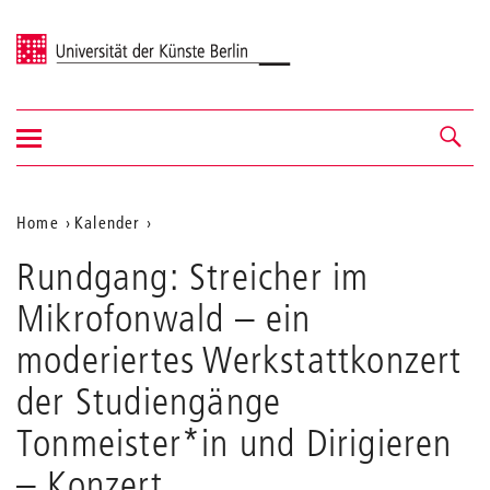
Universität der Künste Berlin
Navigation
Navigation &
ein-/ausblenden
Suche
Aktuelle
Home
Kalender
Rundgang:
Position
Rundgang: Streicher im
Streicher
auf
im
Mikrofonwald – ein
Mikrofonwald
der
–
moderiertes Werkstattkonzert
Webseite
ein
moderiertes
der Studiengänge
Werkstattkonzert
Tonmeister*in und Dirigieren
der
Studiengänge
– Konzert
Tonmeister*in