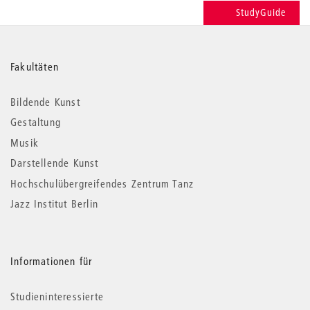
StudyGuide
Weitere
Fakultäten
Informationen
Bildende Kunst
Gestaltung
Musik
Darstellende Kunst
Hochschulübergreifendes Zentrum Tanz
Jazz Institut Berlin
Informationen für
Studieninteressierte