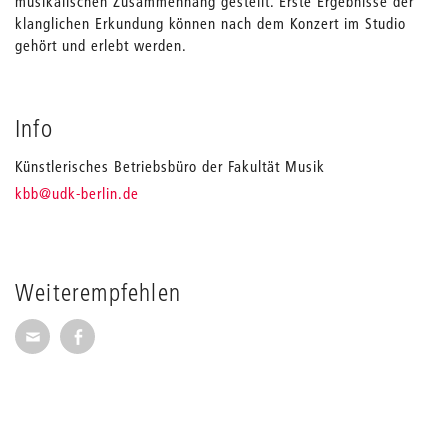
musikalischen Zusammenhang gestellt. Erste Ergebnisse der
klanglichen Erkundung können nach dem Konzert im Studio
gehört und erlebt werden.
Info
Künstlerisches Betriebsbüro der Fakultät Musik
_
kbb
@udk-berlin.de
Weiterempfehlen
Seite per E-Mail weiterempfehlen
Seite auf Facebook weiterempfehlen