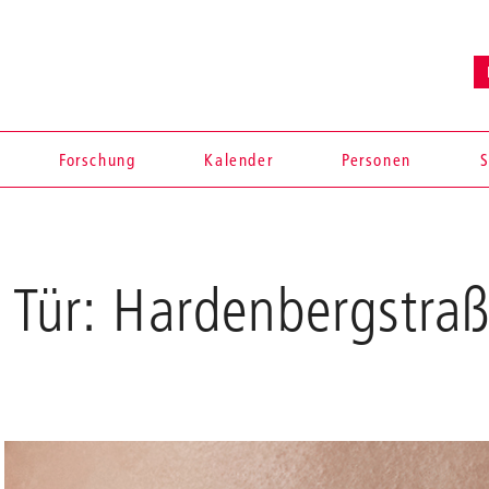
Forschung
Kalender
Personen
S
 Tür: Hardenbergstra