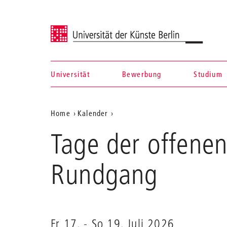
Universität der Künste Berlin
Universität
Bewerbung
Studium
Navigation &
Aktuelle
Home
Kalender
Suche
Tage
Position
Tage der offenen
der
auf
offenen
Tür:
der
Rundgang
Hardenbergstraße
Webseite
33
Fr 17.
-
So 19. Juli 2026