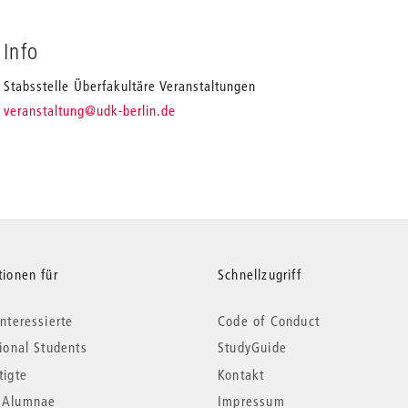
Info
Stabsstelle Überfakultäre Veranstaltungen
_
veranstaltung
@udk-berlin.de
tionen für
Schnellzugriff
nteressierte
Code of Conduct
tional Students
StudyGuide
tigte
Kontakt
*Alumnae
Impressum