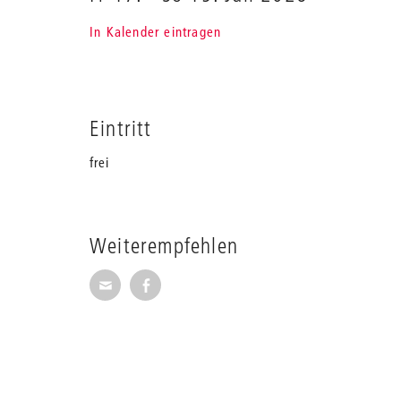
In Kalender eintragen
Eintritt
frei
Weiterempfehlen
Seite per E-Mail weiterempfehlen
Seite auf Facebook weiterempfehl