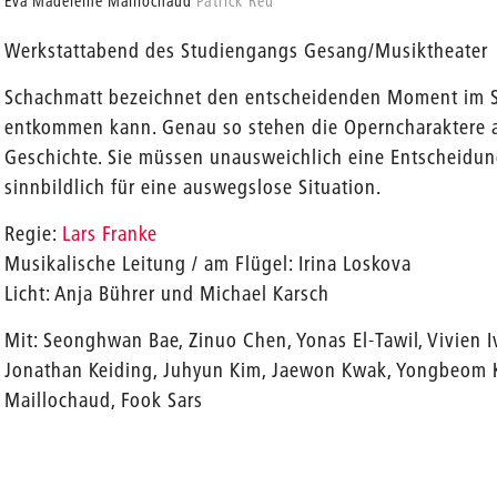
Eva Madeleine Maillochaud
Patrick Reu
Werkstattabend des Studiengangs Gesang/Musiktheater
Schachmatt bezeichnet den entscheidenden Moment im S
entkommen kann. Genau so stehen die Operncharaktere a
Geschichte. Sie müssen unausweichlich eine Entscheidung
sinnbildlich für eine auswegslose Situation.
Regie:
Lars Franke
Musikalische Leitung / am Flügel: Irina Loskova
Licht: Anja Bührer und Michael Karsch
Mit: Seonghwan Bae, Zinuo Chen, Yonas El-Tawil, Vivien I
Jonathan Keiding, Juhyun Kim, Jaewon Kwak, Yongbeom 
Maillochaud, Fook Sars