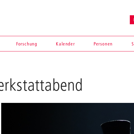
Forschung
Kalender
Personen
S
rkstattabend