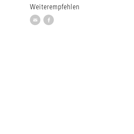
Weiterempfehlen
Seite per E-Mail weiterempfehlen
Seite auf Facebook weiterempfehl