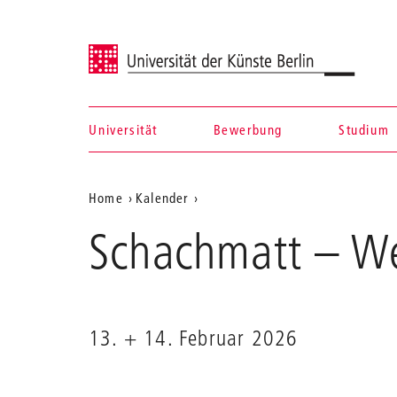
Universität der Künste Berlin
Universität
Bewerbung
Studium
Navigation &
Aktuelle
Home
Kalender
Suche
Schachmatt
Position
Schachmatt
– We
auf
der
Webseite
13. + 14. Februar 2026