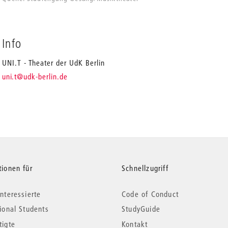
Info
UNI.T - Theater der UdK Berlin
_
uni.t
@udk-berlin.de
tionen für
Schnellzugriff
nteressierte
Code of Conduct
tional Students
StudyGuide
tigte
Kontakt