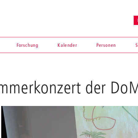
Forschung
Kalender
Personen
S
mmerkonzert der DoM