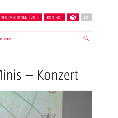
INFORMATIONEN FÜR
KONTAKT
EN
ervice
inis
– Konzert