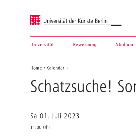
Universität der Künste Berlin
Universität
Bewerbung
Studium
Navigation &
Aktuelle
Home
Kalender
Suche
Schatzsuche!
Position
Schatzsuche! So
Sommerkonzert
auf
der
DoMinis
der
Webseite
Sa 01. Juli 2023
11:00 Uhr