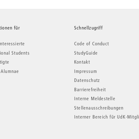
tionen für
Schnellzugriff
nteressierte
Code of Conduct
tional Students
StudyGuide
tigte
Kontakt
*Alumnae
Impressum
Datenschutz
Barrierefreiheit
Interne Meldestelle
Stellenausschreibungen
Interner Bereich für UdK-Mitgl