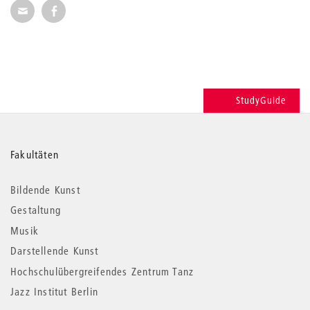
Seite per E-Mail weiterempfehlen
Seite auf Facebook weiterempfehlen
StudyGuide
Weitere
Fakultäten
Informationen
Bildende Kunst
Gestaltung
Musik
Darstellende Kunst
Hochschulübergreifendes Zentrum Tanz
Jazz Institut Berlin