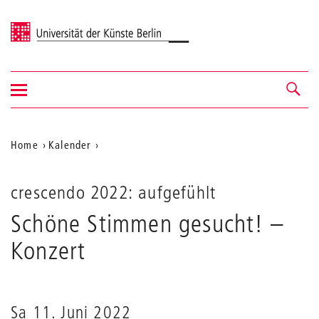
Universität der Künste Berlin
Navigation
Navigation &
ein-/ausblenden
Suche
Aktuelle
Home
Kalender
Schöne
Position
Stimmen
auf
gesucht!
crescendo 2022: aufgefühlt
der
Schöne Stimmen gesucht!
–
Webseite
Konzert
Sa 11. Juni 2022