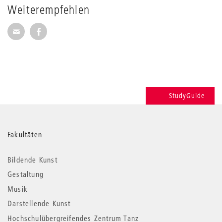
Weiterempfehlen
Seite per E-Mail weiterempfehlen
Seite auf Facebook weiterempfehlen
StudyGuide
Weitere
Fakultäten
Informationen
Bildende Kunst
Gestaltung
Musik
Darstellende Kunst
Hochschulübergreifendes Zentrum Tanz