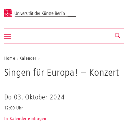
Universität der Künste Berlin
Navigation
Navigation &
ein-/ausblenden
Suche
Aktuelle
Home
Kalender
Singen
Position
Singen für Europa!
für
– Konzert
auf
Europa!
der
Webseite
Do 03. Oktober 2024
12:00 Uhr
In Kalender eintragen