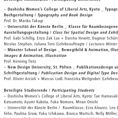
–
Doshisha Women’s College of Liberal Arts, Kyoto
_ Typogr
Buchgestaltung /
Typography and Book Design
Prof. Dr. Mariko Takagi
–
Universität der Künste Berlin _ Klasse für Raumbezogen
Ausstellungsgestaltung /
Class for Spatial Design and Exhi
Prof. Gabi Schillig, Enzo Zak Lux + Darsha Hewitt, Dagmar Schürre
Nicolas Stephan, Juliana Toro (Lehrbeauftragte /
Lecturers Winte
–
Münster School of Design _ Bewegtbild & Animation, Illu
Images & Animation, Illustration
Prof. Henning Tietz
–
New Design University, St. Pölten _ Publikationsdesign u
Schriftgestaltung /
Publication Design and Digital Type Des
Prof. Olivier Arcioli + Marcus Ludl, Franziska Weitgruber (Lehrbea
Beteiligte Studierende /
Participating Students
– Doshisha Women’s College of Liberal Arts, Kyoto: Tae Hamasaki,
Katsumoto, Ayumi Kubota, Fuka Nomura, Miran Onishi
– Universität der Künste Berlin / Raumklasse: Ezra Alvarez, Leo Ba
Fehn, Paulina Graw, Yuka Ichikawa, Bianca Martsch, Nelly Möller,