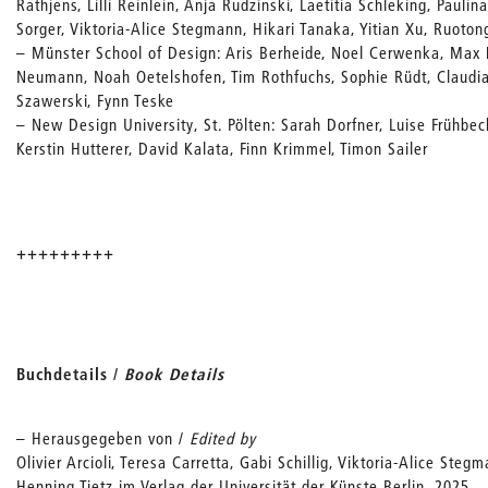
Rathjens, Lilli Reinlein, Anja Rudzinski, Laetitia Schleking, Pauli
Sorger, Viktoria-Alice Stegmann, Hikari Tanaka, Yitian Xu, Ruoto
– Münster School of Design: Aris Berheide, Noel Cerwenka, Max K
Neumann, Noah Oetelshofen, Tim Rothfuchs, Sophie Rüdt, Claudi
Szawerski, Fynn Teske
– New Design University, St. Pölten: Sarah Dorfner, Luise Frühbe
Kerstin Hutterer, David Kalata, Finn Krimmel, Timon Sailer
+++++++++
Buchdetails /
Book Details
– Herausgegeben von /
Edited by
Olivier Arcioli, Teresa Carretta, Gabi Schillig, Viktoria-Alice Steg
Henning Tietz im Verlag der Universität der Künste Berlin, 2025