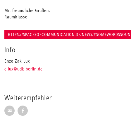
Mit freundliche Grüßen,
Raumklasse
HTTPS://SPACESOFCOMMUNICATION.DE/NEWS/#SOMEWORDSSOU
Info
Enzo Zak Lux
_
e.lux
@udk-berlin.de
Weiterempfehlen
Seite per E-Mail weiterempfehlen
Seite auf Facebook weiterempfehlen