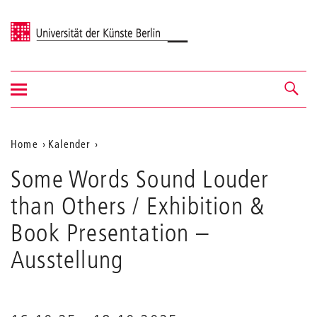
Universität der Künste Berlin
Navigation
Navigation &
ein-/ausblenden
Suche
Aktuelle
Home
Kalender
Some
Position
Some Words Sound Louder
Words
auf
Sound
than Others / Exhibition &
Louder
der
than
Book Presentation
–
Webseite
Others
/
Ausstellung
Exhibition
&
Book
Presentation