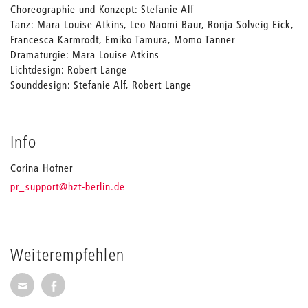
Choreographie und Konzept: Stefanie Alf
Tanz: Mara Louise Atkins, Leo Naomi Baur, Ronja Solveig Eick,
Francesca Karmrodt, Emiko Tamura, Momo Tanner
Dramaturgie: Mara Louise Atkins
Lichtdesign: Robert Lange
Sounddesign: Stefanie Alf, Robert Lange
Info
Corina Hofner
_
pr_support
@hzt-berlin.de
Weiterempfehlen
Seite per E-Mail weiterempfehlen
Seite auf Facebook weiterempfehlen