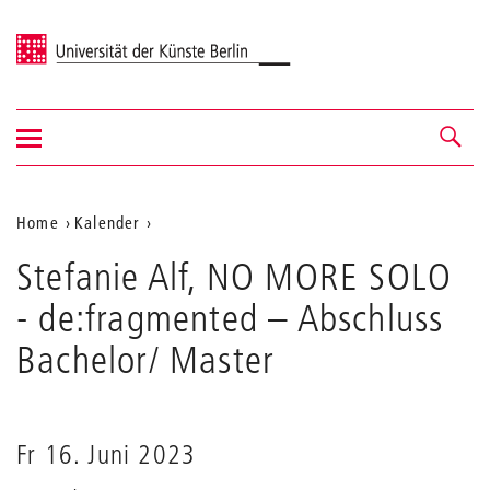
Universität der Künste Berlin
Navigation
Navigation &
ein-/ausblenden
Suche
Aktuelle
Home
Kalender
Stefanie
Position
Stefanie Alf, NO MORE SOLO
Alf,
auf
NO
- de:fragmented
– Abschluss
MORE
der
SOLO
Bachelor/ Master
Webseite
-
de:fragmented
Fr 16. Juni 2023