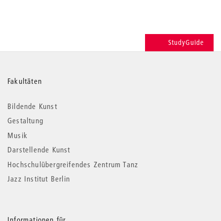
StudyGuide
Weitere
Fakultäten
Informationen
Bildende Kunst
Gestaltung
Musik
Darstellende Kunst
Hochschulübergreifendes Zentrum Tanz
Jazz Institut Berlin
Informationen für