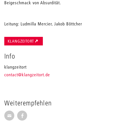
Beigeschmack von Absurdität.
Leitung: Ludmilla Mercier, Jakob Böttcher
KLANGZEITORT
Info
klangzeitort
_
contact
@klangzeitort.de
Weiterempfehlen
Seite per E-Mail weiterempfehlen
Seite auf Facebook weiterempfehlen