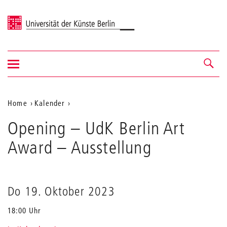
Universität der Künste Berlin
Navigation
Navigation &
ein-/ausblenden
Suche
Aktuelle
Home
Kalender
Opening
Position
Opening – UdK Berlin Art
–
auf
UdK
Award
– Ausstellung
Berlin
der
Art
Webseite
Award
Do 19. Oktober 2023
18:00 Uhr