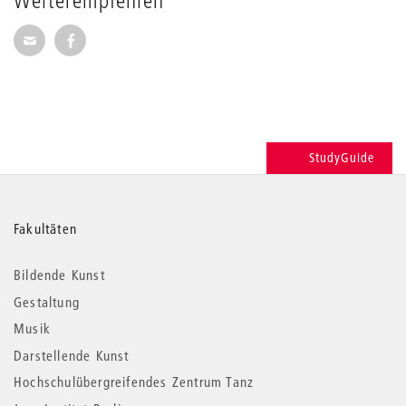
Weiterempfehlen
Seite per E-Mail weiterempfehlen
Seite auf Facebook weiterempfehlen
StudyGuide
Weitere
Fakultäten
Informationen
Bildende Kunst
Gestaltung
Musik
Darstellende Kunst
Hochschulübergreifendes Zentrum Tanz